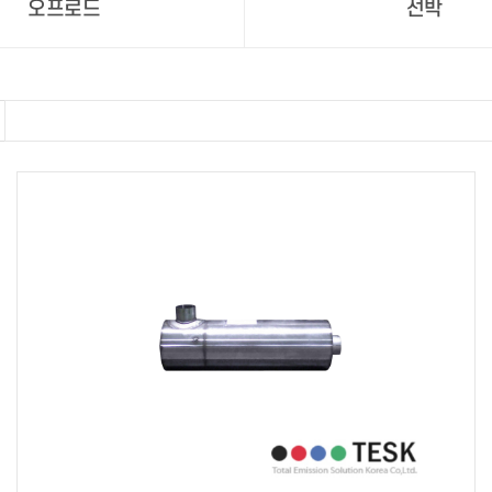
황
오프로드
선박
길