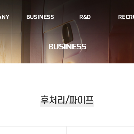
ANY
BUSINESS
R&D
RECR
후처리/파이프
연구소 소개
인사정책
BUSINESS
수소배관(중저압,
특허출원현황
채용공고
고압)
시험설비현황
배터리 케이스
연구분야
PTO 특장
방침
요소수 감지장치
후처리/파이프
황