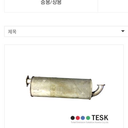
생산설비현
승용/상용
찾아오시는 