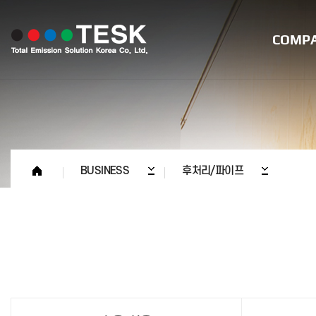
COMP
인사말
연혁
경영이념
BUSINESS
후처리/파이프
CI
경영 및 품질
계열사현황
고객사현황
품질인증현