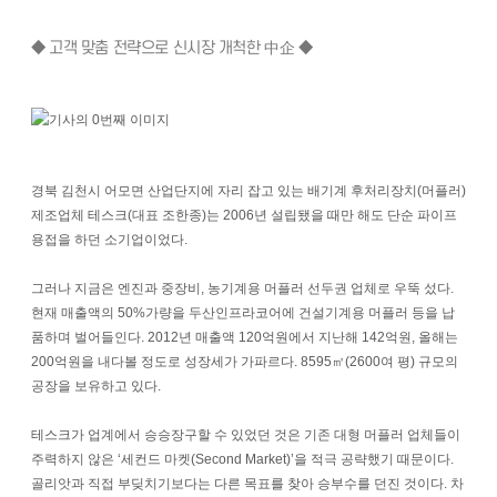
◆ 고객 맞춤 전략으로 신시장 개척한 中企 ◆
경북 김천시 어모면 산업단지에 자리 잡고 있는 배기계 후처리장치(머플러)
제조업체 테스크(대표 조한종)는 2006년 설립됐을 때만 해도 단순 파이프
용접을 하던 소기업이었다.
그러나 지금은 엔진과 중장비, 농기계용 머플러 선두권 업체로 우뚝 섰다.
현재 매출액의 50%가량을 두산인프라코어에 건설기계용 머플러 등을 납
품하며 벌어들인다. 2012년 매출액 120억원에서 지난해 142억원, 올해는
200억원을 내다볼 정도로 성장세가 가파르다. 8595㎡(2600여 평) 규모의
공장을 보유하고 있다.
테스크가 업계에서 승승장구할 수 있었던 것은 기존 대형 머플러 업체들이
주력하지 않은 ‘세컨드 마켓(Second Market)’을 적극 공략했기 때문이다.
골리앗과 직접 부딪치기보다는 다른 목표를 찾아 승부수를 던진 것이다. 차